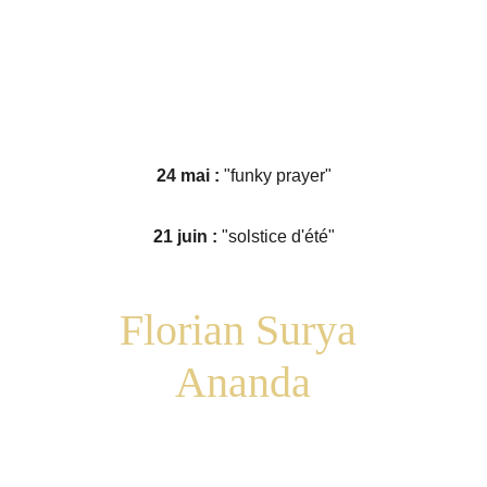
24 mai : 
"funky prayer"
21 juin : 
"solstice d'été"
Florian 
Surya 
Ananda
Musique du cœur
& Accompagnement du Masculin