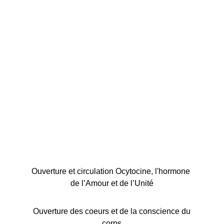
Aurelie Vuinee Doula 
Passages de Vie | (
aurelie-
vuinee.fr
)
Ouverture et circulation Ocytocine, l'hormone 
de l’Amour et de l’Unité
 Ouverture des coeurs et de la conscience du 
corps