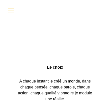
Le choix
florian surya ananda
1/15/2023
2 min read
Le choix 
A chaque instant je créé un monde, dans 
chaque pensée, chaque parole, chaque 
action, chaque qualité vibratoire je module 
une réalité. 